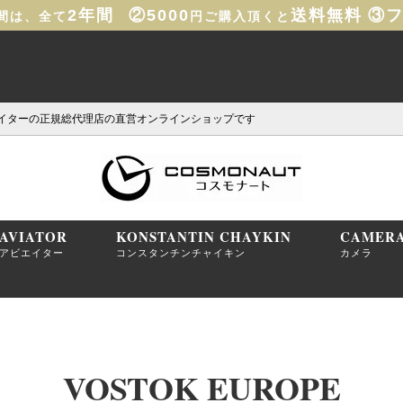
2年間
②5000
送料無料
③
間は、全て
円ご購入頂くと
イターの正規総代理店の直営オンラインショップです
AVIATOR
KONSTANTIN CHAYKIN
CAMER
アビエイター
コンスタンチンチャイキン
カメラ
VOSTOK EUROPE