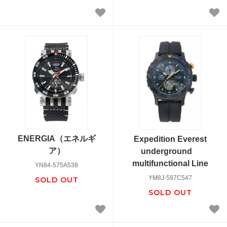
ENERGIA（エネルギ
Expedition Everest
ア）
underground
multifunctional Line
YN84-575A538
YM8J-597C547
SOLD OUT
SOLD OUT