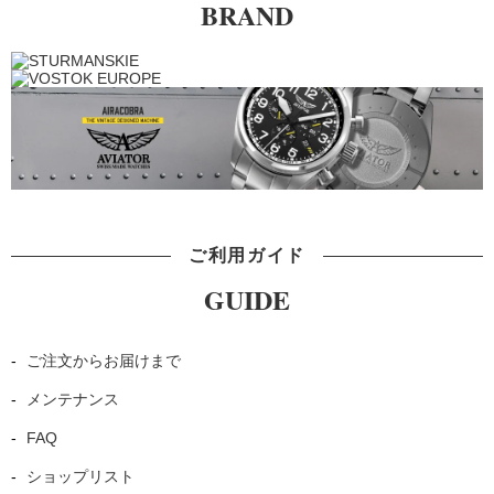
BRAND
せ
人類史上初の宇宙にいった腕時計STURMANSKIE（シュトゥ
ルマンスキー）を取り扱う株式会社ANDOROS（シュトゥル
マンスキー日本総代理店）は、4月15日に一部商品価格改定を
実施します。
ご承知のとおり、原材料価格や原油価格などが高騰、物流コ
ご利用ガイド
ストの増加や
GUIDE
円安の影響もあり、一部商品に対して価格改定をさせていた
だきます。
ご注文からお届けまで
つきましては、誠に不本意ではございますが、以下のとお
メンテナンス
り、シュトゥルマンスキーの価格改定をお願いしたいと存じ
ます。
FAQ
ショップリスト
【対象商品】