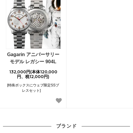
休業中のお問い合わせにつきましては、2024年8月13
日（火）の営業開始日より順次ご対応させて頂きま
す。期間中お客様にはご不便をお掛け致しますが、何
卒ご了承下さいますようお願い申し上げます。
2024年04月23日
ゴールデンウィーク休業についてのご案内
Gagarin アニバーサリー
誠に勝手ながら2024年4月27日（土）～2023年4月29
モデル レガシー 904L
日（月）、2024年5月3日（金）～2024年5月6日（月）
132,000円(本体120,000
は休業とさせていただきます。
円、税12,000円)
休業中の発送やお問い合わせに関しては2024年05月07
[特殊ボックスにウェブ限定SSブ
日（火）の営業開始日より順次ご対応させて頂きま
レスセット]
す。
期間中お客様にはご不便をお掛け致しますが、何卒ご
了承下さいますようお願い申し上げます。
2023年05月25日
ブランド
シュトゥルマンスキー904Lシリーズ価格改定のお知ら