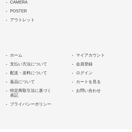
CAMERA
休業中の発送やお問い合わせに関しては2024年1月4日
POSTER
（木）の営業開始日より順次ご対応させて頂きます。
アウトレット
期間中お客様にはご不便をお掛け致しますが、何卒ご
了承下さいますようお願い申し上げます。
2023年08月23日
ボストークヨーロッパ：アクセサリー価格改定のお知
ホーム
マイアカウント
らせ
支払い方法について
会員登録
本日より、ボストークヨーロッパのアクセサリーの価
配送・送料について
ログイン
格改定を実施いたします。
返品について
カートを見る
昨今、原材料価格や原油価格などが高騰、人手不足に
特定商取引法に基づく
お問い合わせ
よる物流コストの増加や円安の影響もあり、経営を取
表記
り巻く環境は益々厳しさを増している状況です。
プライバシーポリシー
誠に不本意ではございますが、ボストークヨーロッパ
のアクセサリーの価格改定をさせていただきます。
弊社といたしましては、今後ともお客様のお役に立つ
価値の高い製品の開発や一層の品質・サービスレベル