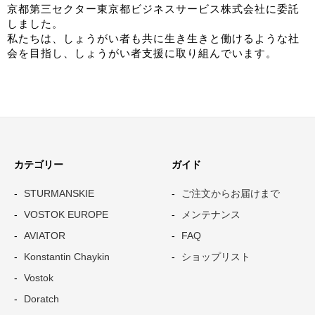
2024年4月15日
京都第三セクター東京都ビジネスサービス株式会社に委託
しました。
私たちは、しょうがい者も共に生き生きと働けるような社
なお、4月14日までにご予約を頂戴し、ご納品に至ってないモ
会を目指し、しょうがい者支援に取り組んでいます。
デルに関しましては、
改定前の価格で販売させていただきます。
弊社といたしましては、今後ともお客様のお役に立つ価値の
高い製品の開発や
一層の品質・サービスレベルの向上に誠心誠意努めてまいり
カテゴリー
ガイド
ます。
STURMANSKIE
ご注文からお届けまで
何卒諸事情をご賢察いただき、ご理解くださいますようお願
VOSTOK EUROPE
メンテナンス
い申し上げます。
AVIATOR
FAQ
2023年12月4日
Konstantin Chaykin
ショップリスト
年末年始休業についてのご案内
Vostok
誠に勝手ながら2023年12月30日（土）～2024年1月3
Doratch
日（水）は休業とさせていただきます。