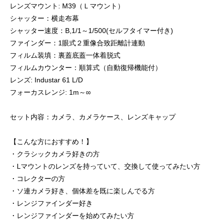
レンズマウント: M39（Ｌマウント）
シャッター：横走布幕
シャッター速度：B,1/1～1/500(セルフタイマー付き)
ファインダー：1眼式２重像合致距離計連動
フィルム装填：裏蓋底蓋一体着脱式
フィルムカウンター：順算式（自動復帰機能付）
レンズ: Industar 61 L/D
フォーカスレンジ: 1m～∞
セット内容：カメラ、カメラケース、レンズキャップ
【こんな方におすすめ！】
・クラシックカメラ好きの方
・Lマウントのレンズを持っていて、交換して使ってみたい方
・コレクターの方
・ソ連カメラ好き、個体差を既に楽しんでる方
・レンジファインダー好き
・レンジファインダーを始めてみたい方