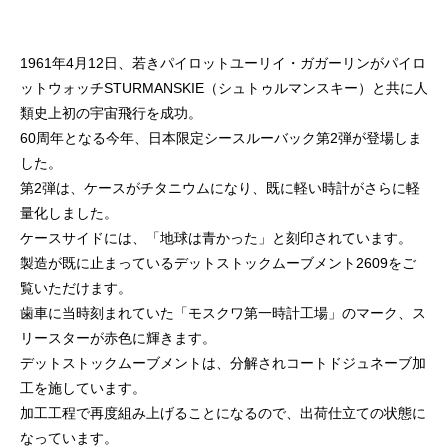
1961年4月12日、若きパイロットユーリイ・ガガーリンがパイロ
ットウォッチSTURMANSKIE（シュトゥルマンスキー）と共に人
類史上初の宇宙飛行を成功。
60周年となる今年、日本限定シースルーバック第2弾が登場しま
した。
第2弾は、ケースがチタニウムになり、既に軽い時計がさらに軽
量化しました。
ケースサイドには、「地球は青かった」と刻印されています。
製造が既に止まっているデットストックムーブメント2609をご
覧いただけます。
歯車に当時刻まれていた「モスクワ第一時計工場」のマーク、ス
リースターが赤色に輝きます。
デットストックムーブメントは、分解されコートドジュネーブ加
工を施しています。
加工工程で再度組み上げることになるので、出荷仕立ての状態に
なっています。