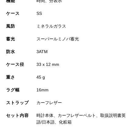
機能
時間、分表示
ケース
SS
風防
ミネラルガラス
蓄光
スーパールミノバ蓄光
防水
3ATM
ケース径
33 x 12 mm
重さ
45 g
ラグ幅
16mm
ストラップ
カーフレザー
セット内容
時計本体、カーフレザーベルト、取扱説明書英
語/日本語、化粧箱