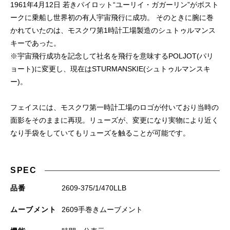
1961年4月12日 若きパイロット“ユーリイ・ガガーリン”がボスト
ークに乗船し世界初の有人宇宙飛行に成功。 そのときに腕に巻
かれていたのは、モスクワ第1時計工場製造のシュトゥルマンス
キーであった。
※宇宙飛行成功を記念して社名を飛行を意味するPOLJOT(パリ
ョート)に変更し、現在はSTURMANSKIE(シュトゥルマンスキ
ー)。
フェイスには、モスクワ第一時計工場のロゴが付いており当時の
面影をそのままに再現。リューズが、変更になり実物により近く
なり手袋をしていてもリューズを触ることが可能です。
SPEC
品番
2609-375/1/470LLB
ムーブメント
2609手巻きムーブメント