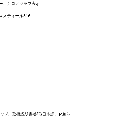
ー、クロノグラフ表示
スティール316L
ップ、取扱説明書英語/日本語、化粧箱