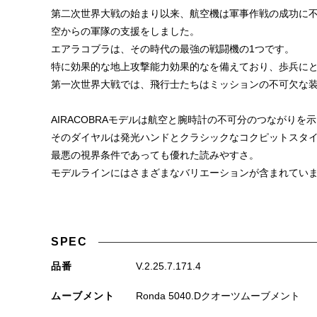
第二次世界大戦の始まり以来、航空機は軍事作戦の成功に
空からの軍隊の支援をしました。
エアラコブラは、その時代の最強の戦闘機の1つです。
特に効果的な地上攻撃能力効果的なを備えており、歩兵に
第一次世界大戦では、飛行士たちはミッションの不可欠な装
AIRACOBRAモデルは航空と腕時計の不可分のつながりを
そのダイヤルは発光ハンドとクラシックなコクピットスタ
最悪の視界条件であっても優れた読みやすさ。
モデルラインにはさまざまなバリエーションが含まれてい
SPEC
品番
V.2.25.7.171.4
ムーブメント
Ronda 5040.Dクオーツムーブメント