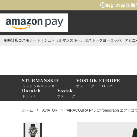
①
時計の保証期
腕時計店コスモナート｜シュトゥルマンスキー、ボストークヨーロッパ、アビエ
STURMANSKIE
VOSTOK EUROPE
シュトゥルマンスキー
ボストークヨーロッパ
Doratch
Vostok
ドラッチ
ボストーク
ホーム
AVIATOR
AIRACOBRA P45 Chronograph エ