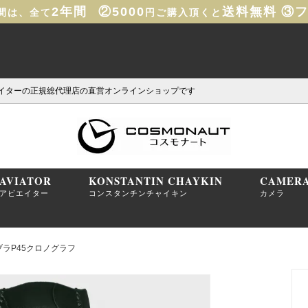
2年間
②5000
送料無料
③
間は、全て
円ご購入頂くと
イターの正規総代理店の直営オンラインショップです
AVIATOR
KONSTANTIN CHAYKIN
CAMER
アビエイター
コンスタンチンチャイキン
カメラ
アラコブラP45クロノグラフ