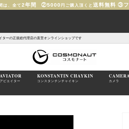
2年間
②5000
送料無料
③
間は、全て
円ご購入頂くと
イターの正規総代理店の直営オンラインショップです
AVIATOR
KONSTANTIN CHAYKIN
CAMER
アビエイター
コンスタンチンチャイキン
カメラ