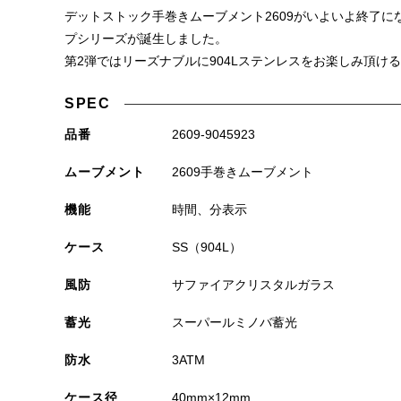
デットストック手巻きムーブメント2609がいよいよ終了
プシリーズが誕生しました。
第2弾ではリーズナブルに904Lステンレスをお楽しみ頂け
SPEC
品番
2609-9045923
ムーブメント
2609手巻きムーブメント
機能
時間、分表示
ケース
SS（904L）
風防
サファイアクリスタルガラス
蓄光
スーパールミノバ蓄光
防水
3ATM
ケース径
40mm×12mm