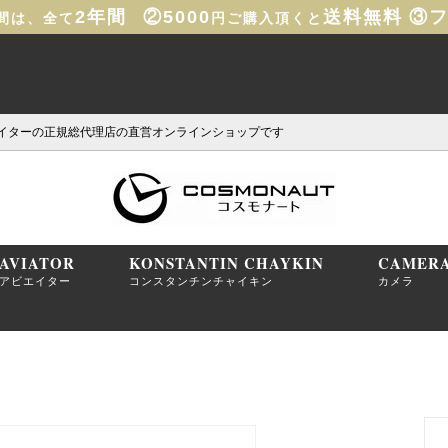
2年間
②5000
送料無料
③
間は、全て
円ご購入頂くと
イターの正規総代理店の直営オンラインショップです
AVIATOR
KONSTANTIN CHAYKIN
CAMER
アビエイター
コンスタンチンチャイキン
カメラ