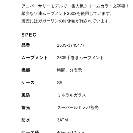
アニバーサリーモデルで一番人気クリームカラー文字盤！
希少なソ連ムーブメント2609を使用しています。
裏蓋にはガガーリンの肖像画が施されています。
SPEC
品番
2609-3745477
ムーブメント
2609手巻きムーブメント
機能
時間、分表示
ケース
SS
風防
ミネラルガラス
蓄光
スーパールミノバ蓄光
防水
3ATM
ケース径
40mm×12ｍｍ