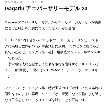
商品番号 2609-375/1/471LLB
Gagarin アニバーサリーモデル 33
Gagarin アニバーサリーモデルからユーリィ・ガガーリンが実際
に着けた時計を忠実に再現したモデルが新登場
1961年4月12日 若きパイロット“ユーリーガガーリン”がボストー
クに乗船し世界初の有人宇宙飛行に成功。 そのときに腕に巻か
れていたのは、モスクワ第1時計工場製造のシュトゥルマンスキ
ーであった。
※宇宙飛行成功を記念して社名を飛行を意味するPOLJOT(パリ
ョート)に変更し、現在はSTURMANSKIE(シュトゥルマンスキ
ー)。
フェイスには、モスクワ第一時計工場のロゴが付いており当時の
面影をそのままに再現。リューズが、変更になり実物により近く
なり手袋をしていてもリューズを触ることが可能です。