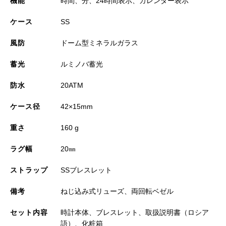
機能
時間、分、24時間表示、カレンダー表示
ケース
SS
風防
ドーム型ミネラルガラス
蓄光
ルミノバ蓄光
防水
20ATM
ケース径
42×15mm
重さ
160 g
ラグ幅
20㎜
ストラップ
SSブレスレット
備考
ねじ込み式リューズ、両回転ベゼル
セット内容
時計本体、ブレスレット、取扱説明書（ロシア
語）、化粧箱