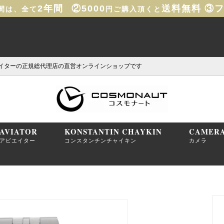
2年間
②5000
送料無料
③
間は、全て
円ご購入頂くと
イターの正規総代理店の直営オンラインショップです
AVIATOR
KONSTANTIN CHAYKIN
CAMER
アビエイター
コンスタンチンチャイキン
カメラ