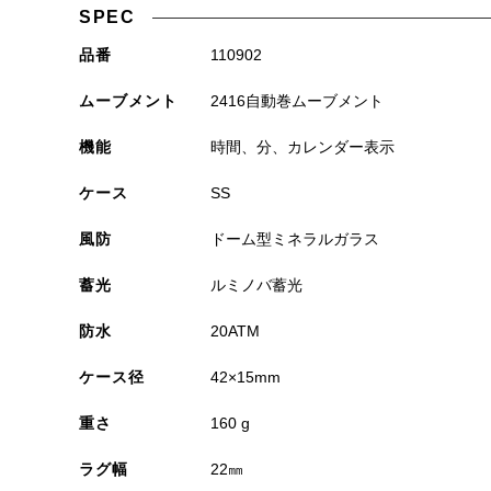
SPEC
品番
110902
ムーブメント
2416自動巻ムーブメント
機能
時間、分、カレンダー表示
ケース
SS
風防
ドーム型ミネラルガラス
蓄光
ルミノバ蓄光
防水
20ATM
ケース径
42×15mm
重さ
160 g
ラグ幅
22㎜