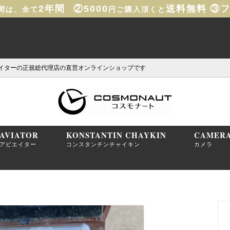
2年間
②5000
送料無料
③
間は、全て
円ご購入頂くと
イターの正規総代理店の直営オンラインショップです
AVIATOR
KONSTANTIN CHAYKIN
CAMER
アビエイター
コンスタンチンチャイキン
カメラ