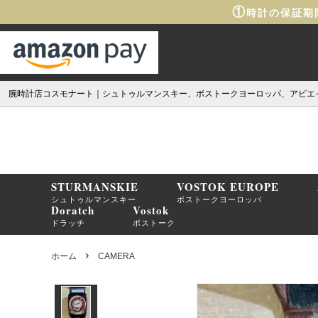
①
時計の保証期
腕時計店コスモナート｜シュトゥルマンスキー、ボストークヨーロッパ、アビエ
STURMANSKIE
VOSTOK EUROPE
シュトゥルマンスキー
ボストークヨーロッパ
Doratch
Vostok
ドラッチ
ボストーク
ホーム
CAMERA