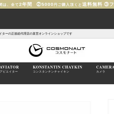
2年間
②5000
送料無料
③
間は、全て
円ご購入頂くと
イターの正規総代理店の直営オンラインショップです
AVIATOR
KONSTANTIN CHAYKIN
CAMER
アビエイター
コンスタンチンチャイキン
カメラ