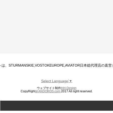
、STURMANSKIE,VOSTOKEUROPE,AVIATOR日本総代理店の
Select Language
▼
ウェブサイト制作
HH-Design
CopyRight
＠ANDOROS.com
2017 All right reserved.