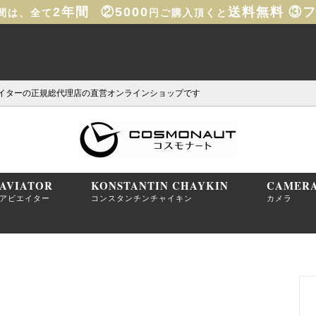
2年間
②5000
送料無料
③
間は、全て
円ご購入頂くと
イターの正規総代理店の直営オンラインショップです
AVIATOR
KONSTANTIN CHAYKIN
CAMER
アビエイター
コンスタンチンチャイキン
カメラ